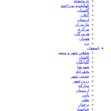
کرمانشاه
کهکیلویه بویراحمد
گلستان
گیلان
لرستان
مازندران
مرکزی
هرمزگان
همدان
یزد
اصفهان
شاهین شهر و میمه
کاشان
گلپایگان
شهرضا
نجف آباد
خمینی شهر
زرین شهر
مبارکه
اردستان
نایین
نطنز
برخوار
خوانسار