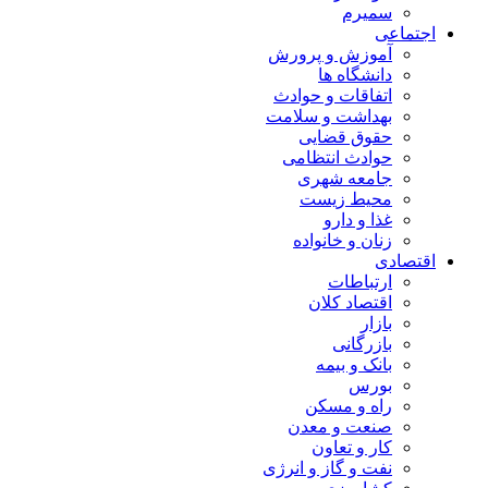
سمیرم
اجتماعی
آموزش و پرورش
دانشگاه ها
اتفاقات و حوادث
بهداشت و سلامت
حقوق قضایی
حوادث انتظامی
جامعه شهری
محیط زیست
غذا و دارو
زنان و خانواده
اقتصادی
ارتباطات
اقتصاد کلان
بازار
بازرگانی
بانک و بیمه
بورس
راه و مسکن
صنعت و معدن
کار و تعاون
نفت و گاز و انرژی