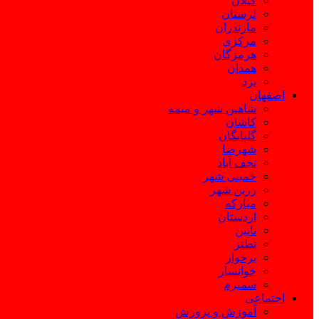
گیلان
لرستان
مازندران
مرکزی
هرمزگان
همدان
یزد
اصفهان
شاهین شهر و میمه
کاشان
گلپایگان
شهرضا
نجف آباد
خمینی شهر
زرین شهر
مبارکه
اردستان
نایین
نطنز
برخوار
خوانسار
سمیرم
اجتماعی
آموزش و پرورش