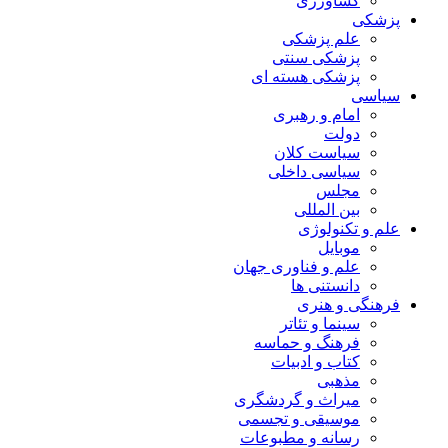
کشاورزی
پزشکی
علم پزشکی
پزشکی سنتی
پزشکی هسته ای
سیاسی
امام و رهبری
دولت
سیاست کلان
سیاسی داخلی
مجلس
بین المللی
علم و تکنولوژی
موبایل
علم و فناوری جهان
دانستنی ها
فرهنگی و هنری
سینما و تئاتر
فرهنگ و حماسه
کتاب و ادبیات
مذهبی
میراث و گردشگری
موسیقی و تجسمی
رسانه و مطبوعات