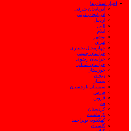
اخبار استان ها
آذربایجان شرقی
آذربایجان غربی
اردبیل
البرز
ایلام
بوشهر
تهران
چهارمحال بختیاری
خراسان جنوبی
خراسان رضوی
خراسان شمالی
خوزستان
زنجان
سمنان
سیستان بلوچستان
فارس
قزوین
قم
کردستان
کرمانشاه
کهکیلویه بویراحمد
گلستان