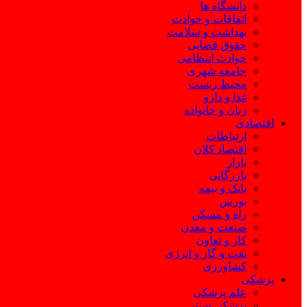
دانشگاه ها
اتفاقات و حوادث
بهداشت و سلامت
حقوق قضایی
حوادث انتظامی
جامعه شهری
محیط زیست
غذا و دارو
زنان و خانواده
اقتصادی
ارتباطات
اقتصاد کلان
بازار
بازرگانی
بانک و بیمه
بورس
راه و مسکن
صنعت و معدن
کار و تعاون
نفت و گاز و انرژی
کشاورزی
پزشکی
علم پزشکی
پزشکی سنتی