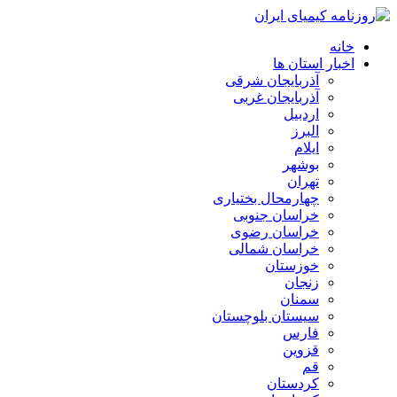
خانه
اخبار استان ها
آذربایجان شرقی
آذربایجان غربی
اردبیل
البرز
ایلام
بوشهر
تهران
چهارمحال بختیاری
خراسان جنوبی
خراسان رضوی
خراسان شمالی
خوزستان
زنجان
سمنان
سیستان بلوچستان
فارس
قزوین
قم
کردستان