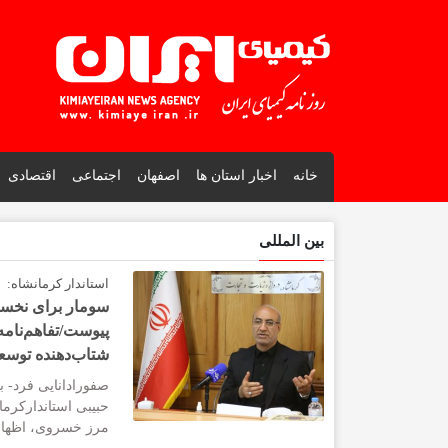
خانه
اخبار استان ها
اصفهان
اجتماعی
اقتصادی
بین المللی
استاندار کرمانشاه:
سومار برای نخستی
پیوست/تفاهم‌نامه
شتاب‌دهنده توسعه
صفورادانایی فرد- ب
حبیبی استاندارکرما
مرز خسروی، اظهار 