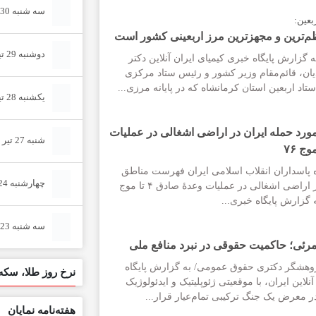
سه شنبه 30 تیر 1405 شماره (2328)
بعین:
ترین و مجهزترین مرز اربعینی کشور است
دوشنبه 29 تیر 1405 شماره (2327)
 گزارش پایگاه خبری کیمیای ایران آنلاین دکتر
یان، قائم‌مقام وزیر کشور و رئیس ستاد مرکزی
اد اربعین استان کرمانشاه که در پایانه مرزی...
یکشنبه 28 تیر 1405 شماره (2326)
د حمله ایران در اراضی اشغالی در عملیات
شنبه 27 تیر 1405 شماره (2325)
پاسداران انقلاب اسلامی ایران فهرست مناطق
چهارشنبه 24 تیر 1405 شماره (2324)
مورد حملهٔ ایران در اراضی اشغالی در عملیات وعدهٔ صادق ۴ تا موج
سه شنبه 23 تیر 1405 شماره (2323)
امرئی؛ حاکمیت حقوقی در نبرد منافع ملی
ژوهشگر دکتری حقوق عمومی/ به گزارش پایگاه
نرخ روز طلا، سکه 
نلاین ایران، با موقعیتی ژئوپلیتیک و ایدئولوژیک
معرض یک جنگ ترکیبی تمام‌عیار قرار...
هفته‌نامه نمایان