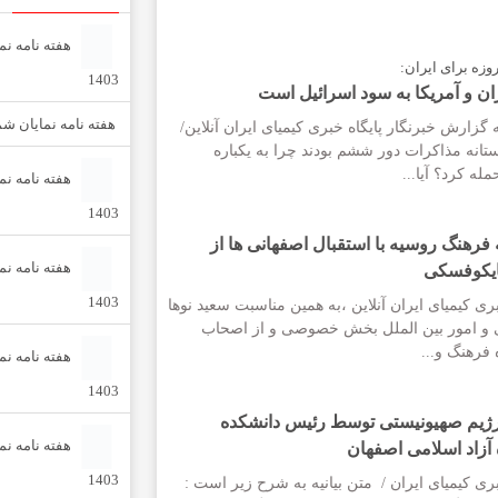
1403
ان و آمریکا به سود اسرائیل است
هفته نامه نمایان شماره 112-11مرد
زارش خبرنگار پایگاه خبری کیمیای ایران آنلاین/
آستانه مذاکرات دور ششم بودند چرا به یکباره
له کرد؟ آیا...
1403
رهنگ روسیه با استقبال اصفهانی ها از
یکوفسکی
1403
ری کیمیای ایران آنلاین ،به همین مناسبت سعید نوها
 و امور بین الملل بخش خصوصی و از اصحاب
فرهنگ و...
1403
رژیم صهیونیستی توسط رئیس دانشکده
 آزاد اسلامی اصفهان
1403
ری کیمیای ایران / متن بیانیه به شرح زیر است :