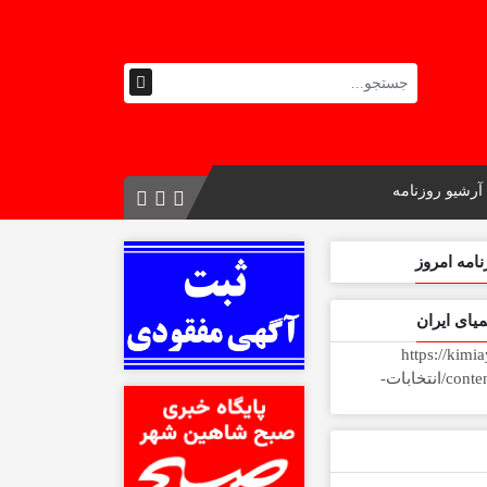
آرشیو روزنامه
مه امروز
یای ایران
https://kimi
content/uploads/2026/07/انتخابات-