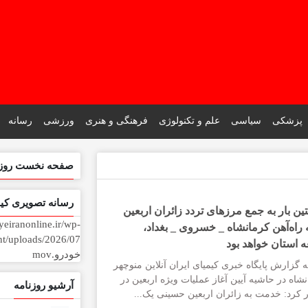
پزشکی
سیاسی
علم و تکنولوژی
فرهنگی و هنری
ورزشی
رسانه
صفحه نخست روزنا
رسانه تصویری کیم
ن بار به جمع مرزهای تردد زائران اربعین
ayeiranonline.ir/wp-
 راه‌آهن کرمانشاه _ خسروی _ بغداد،
 استان خواهد بود
خودرو.mov
ه گزارش پایگاه خبری کیمیای ایران آنلاین منوچهر
نشاه در حاشیه آیین آغاز عملیات ویژه اربعین در
آرشیو روزنامه
کرد: خدمت به زائران اربعین حسینی یک...