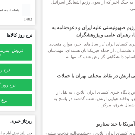
 به جنگ اخیر که از سوی رژیم اشغالگر اسرائیل
ی...
1403
ژیم صهیونیستی علیه ایران و دعوت‌نامه به
ا، رهبران علمی و پژوهشگران
نرخ روز کالاها
ری کیمیای ایران /در سال‌های اخیر، موارد متعددی
فروش اینترنت
دانشمندان، از جمله فیزیکدانان هسته‌ای، مهندسان،
خ
اتید دانشگاهی گزارش شده که تنها به...
نرخ ر
ایی ارتش در نقاط مختلف تهران با حملات
نرخ روز 
پایگاه خبری کیمیای ایران آنلاین ، به نقل از
 پدافند هوایی ارتش، شب گذشته در پاسخ به
نرخ 
شمال شرق، مرکز...
رپرتاژ خبری
مریکا با چند سناریو
ری کیمیای ایران آنلاین ، «حشمت‌الله فلاحت پیشه»