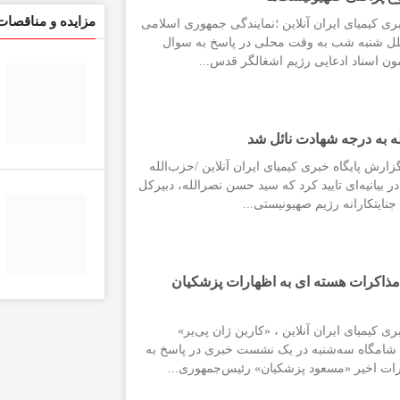
مزایده و مناقصات
ری کیمیای ایران آنلاین ؛نمایندگی جمهوری اسلامی
ملل شنبه شب به وقت محلی در پاسخ به سوال
ون اسناد ادعایی رژیم اشغالگر قدس...
 به درجه شهادت نائل شد
زارش پایگاه خبری کیمیای ایران آنلاین /حزب‌الله
در بیانیه‌ای تایید کرد که سید حسن نصرالله، دبیرکل
نایتکارانه رژیم صهیونیستی...
 مذاکرات هسته ای به اظهارات پزشکیان
ی کیمیای ایران آنلاین ، «کارین ژان پی‌یر»
شامگاه سه‌شنبه در یک نشست خبری در پاسخ به
رات اخیر «مسعود پزشکیان» رئیس‌جمهوری...