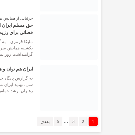
جزئیاتی از همایش ب
حق مسلم ایران اس
قضائی برای رژی
ملیکا قرمزی – به گ
یکشنبه همایش سرا
گرامیداشت روز بسی
ایران هم توان و ه
به گزارش پایگاه خب
سی، تهدید ایران مب
رهبران ارشد حماس ک
1
2
3
…
5
بعدی