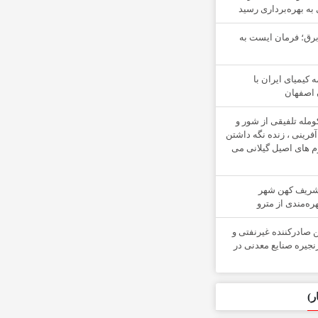
به بهره‌برداری رسید
برق؛ فرمان ایست به
 کیمیای ایران با
 اصفهان
ومله تلفیقی از شور و
آفرینی ، زنده نگه داشتن
وم های اصیل گیلانی می
 شریف کهن شهر
هره‌مندی از مترو
ن صادركننده غیرنفتی و
زنجیره صنایع معدنی در
ر)