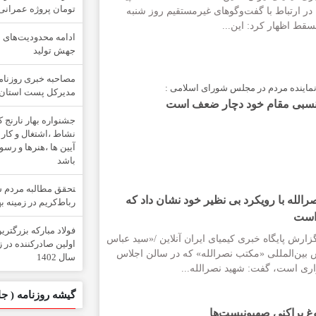
تومان پروژه عمرانی 
ا در ارتباط با گفت‌وگوهای غیرمستقیم روز شنبه
سقط اظهار کرد: این...
ادامه محدودیت‌های 
جهش تولید
مصاحبه خبری روزنامه
نماینده مردم در مجلس شورای اسلامی :
مدیرکل پست استان
 نسبی مقام خود دچار ضعف است
جشنواره بهار نارنج ک
نشاط ،اشتغال و کار 
آیین ها ،هنرها و رس
باشد
‍تحقق مطالبه مردم
الله با رویکرد بی نظیر خود نشان داد که
رباط‌کریم در زمینه ب
 است
فولاد مباركه بزرگتری
زارش پایگاه خبری کیمیای ایران آنلاین /«سید عباس
اولین صادركننده در 
بین‌المللی «مکتب نصرالله» که در سالن اجلاس
سال 1402
ری است، گفت: شهید نصرالله...
گیشه روزنامه ( جا
وغ پراکنی صهیونیست‌ها