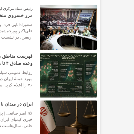
رئیس ستاد مرکزی ار
مرز خسروی منظم‌
صفورادانایی فرد- به
علی‌اکبر پورجمشید
اربعین، در نشست ست
فهرست مناطق مور
وعده صادق ۴ تا موج ۷۶
روابط عمومی سپاه 
۷۶ را اعلام کرد. به گزارش پایگاه خبری...
ایران در میدان ن
✍️ امیر صانعی | پ
خبری کیمیای ایران آ
خاص، سال‌هاست در 