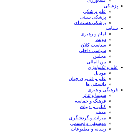
کشاورزی
پزشکی
علم پزشکی
پزشکی سنتی
پزشکی هسته ای
سیاسی
امام و رهبری
دولت
سیاست کلان
سیاسی داخلی
مجلس
بین المللی
علم و تکنولوژی
موبایل
علم و فناوری جهان
دانستنی ها
فرهنگی و هنری
سینما و تئاتر
فرهنگ و حماسه
کتاب و ادبیات
مذهبی
میراث و گردشگری
موسیقی و تجسمی
رسانه و مطبوعات