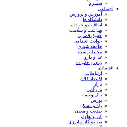
سمیرم
اجتماعی
آموزش و پرورش
دانشگاه ها
اتفاقات و حوادث
بهداشت و سلامت
حقوق قضایی
حوادث انتظامی
جامعه شهری
محیط زیست
غذا و دارو
زنان و خانواده
اقتصادی
ارتباطات
اقتصاد کلان
بازار
بازرگانی
بانک و بیمه
بورس
راه و مسکن
صنعت و معدن
کار و تعاون
نفت و گاز و انرژی