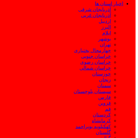
اخبار استان ها
آذربایجان شرقی
آذربایجان غربی
اردبیل
البرز
ایلام
بوشهر
تهران
چهارمحال بختیاری
خراسان جنوبی
خراسان رضوی
خراسان شمالی
خوزستان
زنجان
سمنان
سیستان بلوچستان
فارس
قزوین
قم
کردستان
کرمانشاه
کهکیلویه بویراحمد
گلستان