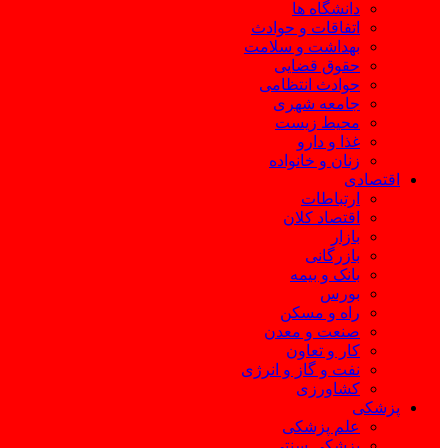
دانشگاه ها
اتفاقات و حوادث
بهداشت و سلامت
حقوق قضایی
حوادث انتظامی
جامعه شهری
محیط زیست
غذا و دارو
زنان و خانواده
اقتصادی
ارتباطات
اقتصاد کلان
بازار
بازرگانی
بانک و بیمه
بورس
راه و مسکن
صنعت و معدن
کار و تعاون
نفت و گاز و انرژی
کشاورزی
پزشکی
علم پزشکی
پزشکی سنتی