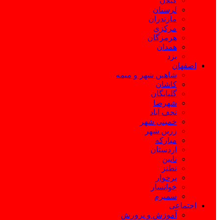
گیلان
لرستان
مازندران
مرکزی
هرمزگان
همدان
یزد
اصفهان
شاهین شهر و میمه
کاشان
گلپایگان
شهرضا
نجف آباد
خمینی شهر
زرین شهر
مبارکه
اردستان
نایین
نطنز
برخوار
خوانسار
سمیرم
اجتماعی
آموزش و پرورش