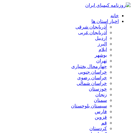
خانه
اخبار استان ها
آذربایجان شرقی
آذربایجان غربی
اردبیل
البرز
ایلام
بوشهر
تهران
چهارمحال بختیاری
خراسان جنوبی
خراسان رضوی
خراسان شمالی
خوزستان
زنجان
سمنان
سیستان بلوچستان
فارس
قزوین
قم
کردستان