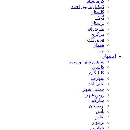
کرمانشاه
کهکیلویه بویراحمد
گلستان
گیلان
لرستان
مازندران
مرکزی
هرمزگان
همدان
یزد
اصفهان
شاهین شهر و میمه
کاشان
گلپایگان
شهرضا
نجف آباد
خمینی شهر
زرین شهر
مبارکه
اردستان
نایین
نطنز
برخوار
خوانسار